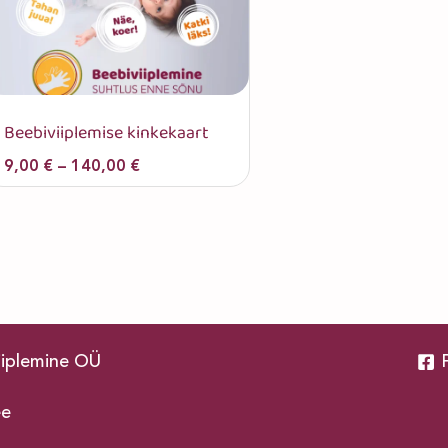
Beebiviiplemise kinkekaart
Hinnavahemik:
9,00
€
–
140,00
€
9,00 €
kuni
140,00 €
iiplemine OÜ
ee