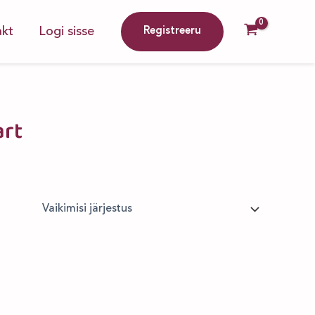
kt
Logi sisse
Registreeru
art