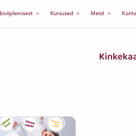
biviiplemisest
Kursused
Meist
Konta
Kinkeka