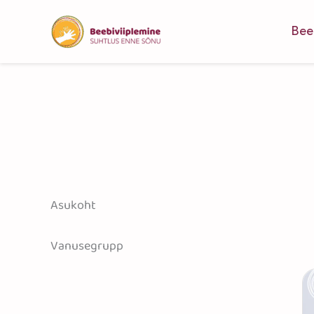
Skip
to
Bee
content
Asukoht
Vanusegrupp