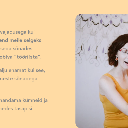
rivajadusega kui
end meile selgeks
 seda sõnades
obiva “tööriista”
.
alju enamat kui see,
simeste sõnadega
 omandama kümneid ja
nedes tasapisi