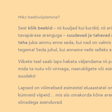
Miks beebiviiplemine?
Sest
kõik beebid
– nii kuuljad kui kurdid, nii e
tavapärase arenguga –
suudavad ja tahavad 
teha
juba ammu enne seda, kui nad on valmis
tegema! Seda juhul, kui anname neile selleks
s
Viibete teel saab laps hakata väljendama nii p
mida ta nutu või virinaga, naerukilgete või e
suudaks!
Lapsed on võimelised esimestel eluaastatel
kümneid viipeid… mis siis omakorda kõne are
sõnadega asenduvad.