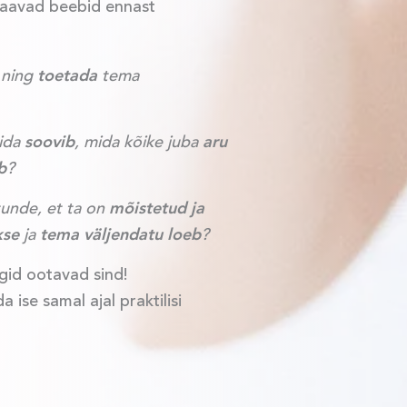
l saavad beebid ennast
 ning
toetada
tema
ida
soovib
, mida kõike juba
aru
b
?
tunde, et ta on
mõistetud ja
kse
ja
tema väljendatu loeb
?
gid ootavad sind!
ise samal ajal praktilisi