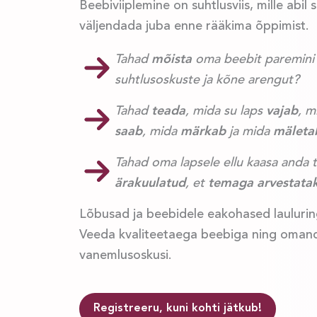
Beebiviiplemine on suhtlusviis, mille abi
väljendada juba enne rääkima õppimist.
Tahad
mõista
oma beebit paremini
suhtlusoskuste ja kõne arengut?
Tahad
teada
, mida su laps
vajab
, m
saab
, mida
märkab
ja mida
mäleta
Tahad oma lapsele ellu kaasa anda 
ärakuulatud
, et
temaga arvestata
Lõbusad ja beebidele eakohased laulurin
Veeda kvaliteetaega beebiga ning omanda 
vanemlusoskusi.
Registreeru, kuni kohti jätkub!