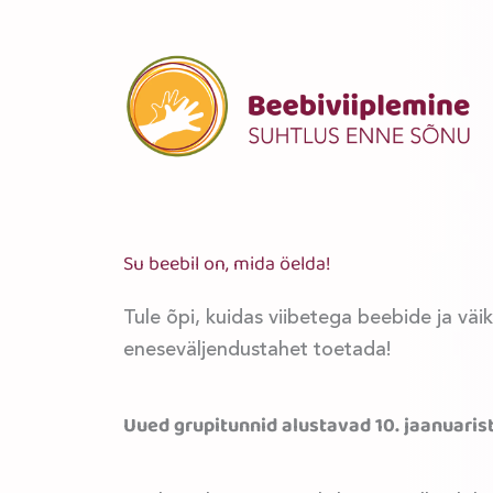
Su beebil on, mida öelda!
Tule õpi, kuidas viibetega beebide ja väi
eneseväljendustahet toetada!
Uued grupitunnid alustavad 10. jaanuarist